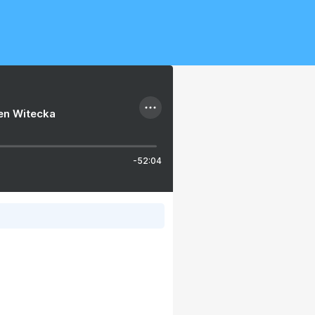
ien Witecka
-52:04