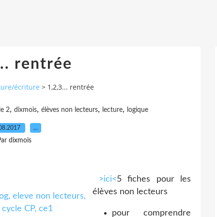
.. rentrée
ture/écriture
>
1,2,3... rentrée
,
,
,
,
le 2
dixmois
élèves non lecteurs
lecture
logique
08.2017
…
ar dixmois
>ici<
5 fiches pour les
élèves non lecteurs
pour comprendre