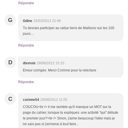
Répondre
G
Gdine
25/03/2013 22:48
Tu devrais participer au rallye liens de Maliluno sur les 100
jours....
Répondre
D
dixmois
28/08/2012 15:10
Erreur corrigée. Merci Corinne pour la relecture
Répondre
C
corinne54
28/08/2012 11:05
COUCOU<br /> il me semble qu'il manque un MOT sur la
page du cahier, lorsque tu expliques: une activité "qui" débute
le premier jour?<br /> Sinon, j'aime beaucoup l'idée mais je
ne sais pas si j'arriverai à tout faire...