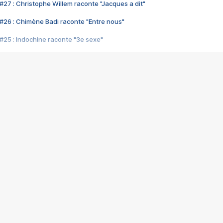
#27 : Christophe Willem raconte "Jacques a dit"
#26 : Chimène Badi raconte "Entre nous"
#25 : Indochine raconte "3e sexe"
#24 : Zaho raconte "C'est chelou"
#23 : Patrick Bruel raconte "Au café des délices"
#22 : Kyo raconte "Le chemin"
#21 : Nolwenn Leroy raconte "Cassé"
#20 : Patrick Hernandez raconte "Born to be alive"
#19 : Lorie raconte "Près de moi"
#18 : Michael Jones raconte "A nos actes manqués" (avec Jean-Jacque
#17 : Khaled raconte "Aïcha"
#16 : Corneille raconte "Parce qu'on vient de loin"
#15 : Indochine raconte "L'aventurier"