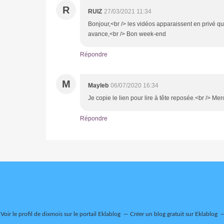
R
RUIZ
27/03/2021 11:34
Bonjour,<br /> les vidéos apparaissent en privé qu
avance,<br /> Bon week-end
Répondre
M
Mayleb
06/07/2020 16:34
Je copie le lien pour lire à tête reposée.<br /> Merci
Répondre
Voir le profil de
dixmois
sur le portail Eklablog
Créer un blog gratuit sur Eklablog