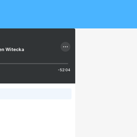
ien Witecka
-52:04