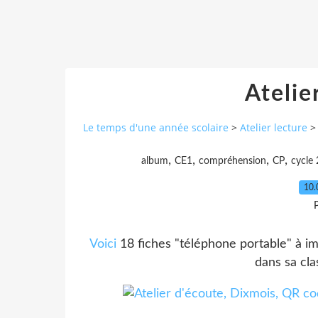
Atelie
Le temps d'une année scolaire
>
Atelier lecture
>
,
,
,
,
album
CE1
compréhension
CP
cycle 
10.
P
Voici
18 fiches "téléphone portable" à im
dans sa cla