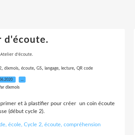
r d'écoute.
Atelier d'écoute.
,
,
,
,
,
,
2
dixmois
écoute
GS
langage
lecture
QR code
06.2020
…
ar dixmois
primer et à plastifier pour créer un coin écoute
sse (début cycle 2).