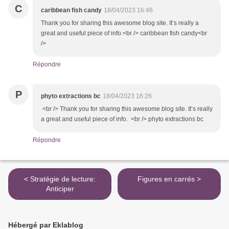
C
caribbean fish candy
18/04/2023 16:46
Thank you for sharing this awesome blog site. It’s really a
great and useful piece of info.<br /> caribbean fish candy<br
/>
Répondre
P
phyto extractions bc
18/04/2023 16:26
<br /> Thank you for sharing this awesome blog site. It’s really
a great and useful piece of info. <br /> phyto extractions bc
Répondre
< Stratégie de lecture:
Figures en carrés >
Anticiper
Hébergé par Eklablog