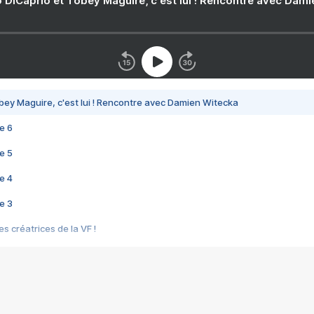
 DiCaprio et Tobey Maguire, c'est lui ! Rencontre avec Dam
bey Maguire, c'est lui ! Rencontre avec Damien Witecka
e 6
e 5
e 4
e 3
s créatrices de la VF !
e 2
e 1
e Mektoub My Love arrive enfin ! Rencontre avec Shaïn Boumedine et Sal