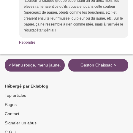
"couleur" à chaque groupe et pendant un ou deux mois, les
élèves ramenaient ce qu'ils trouvaient dans cette couleur
(morceaux de papier, objets comme les bouchons, etc.) et
créaient ensuite leur "musée du bleu" ou du jaune, etc. Sur le
papier, ça ne ressemble à rien comme idée, mais à l'arrivée le
résultat était génial !
Répondre
< Menu rouge, menu jaune.
Gaston Chaissac >
Hébergé par Eklablog
Top articles
Pages
Contact
Signaler un abus
C.G.U.