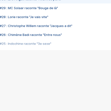
#29 : MC Solaar raconte "Bouge de là"
28 : Lorie raconte "Je vais vite"
#27 : Christophe Willem raconte "Jacques a dit"
#26 : Chimène Badi raconte "Entre nous"
#25 : Indochine raconte "3e sexe"
#24 : Zaho raconte "C'est chelou"
#23 : Patrick Bruel raconte "Au café des délices"
#22 : Kyo raconte "Le chemin"
#21 : Nolwenn Leroy raconte "Cassé"
#20 : Patrick Hernandez raconte "Born to be alive"
#19 : Lorie raconte "Près de moi"
#18 : Michael Jones raconte "A nos actes manqués" (avec Jean-Jacque