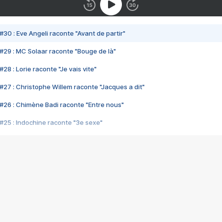
#30 : Eve Angeli raconte "Avant de partir"
#29 : MC Solaar raconte "Bouge de là"
28 : Lorie raconte "Je vais vite"
#27 : Christophe Willem raconte "Jacques a dit"
#26 : Chimène Badi raconte "Entre nous"
#25 : Indochine raconte "3e sexe"
#24 : Zaho raconte "C'est chelou"
#23 : Patrick Bruel raconte "Au café des délices"
#22 : Kyo raconte "Le chemin"
#21 : Nolwenn Leroy raconte "Cassé"
#20 : Patrick Hernandez raconte "Born to be alive"