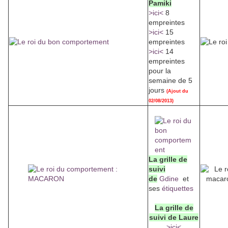
Pamiki
>ici<
8
empreintes
>ici<
15
empreintes
>ici<
14
empreintes
pour la
semaine de 5
jours
(Ajout du
02/08/2013)
La grille de
suivi
de
Gdine
et
ses
étiquettes
La grille de
suivi de Laure
>ici<