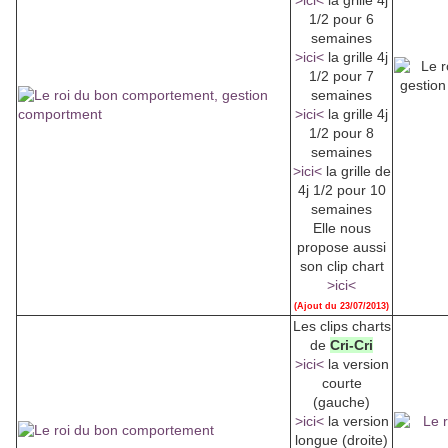
>ici<
la grille 4j
1/2 pour 6
semaines
>ici<
la grille 4j
1/2 pour 7
semaines
>ici<
la grille 4j
1/2 pour 8
semaines
>ici<
la grille de
4j 1/2 pour 10
semaines
Elle nous
propose aussi
son clip chart
>ici<
(Ajout du 23/07/2013)
Les clips charts
de
Cri-Cri
>ici<
la version
courte
(gauche)
>ici<
la version
longue (droite)