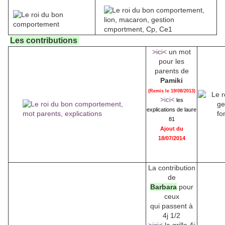
Les contributions
>ici<
un mot
pour les
parents de
Pamiki
(Remis le 19/08/2013)
>ici<
les
explications de laure
81
Ajout du
18/07/2014
La contribution
de
Barbara
pour
ceux
qui passent à
4j 1/2