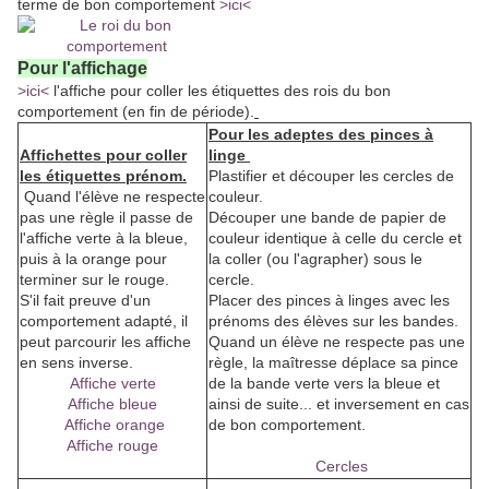
terme de bon comportement
>ici<
Pour l'affichage
>ici<
l'affiche pour coller les étiquettes des rois du bon
comportement (en fin de période).
Pour les adeptes des pinces à
Affichettes pour coller
linge
les étiquettes prénom.
Plastifier et découper les cercles de
Quand l'élève ne respecte
couleur.
pas une règle il passe de
Découper une bande de papier de
l'affiche verte à la bleue,
couleur identique à celle du cercle et
puis à la orange pour
la coller (ou l'agrapher) sous le
terminer sur le rouge.
cercle.
S'il fait preuve d'un
Placer des pinces à linges avec les
comportement adapté, il
prénoms des élèves sur les bandes.
peut parcourir les affiche
Quand un élève ne respecte pas une
en sens inverse.
règle, la maîtresse déplace sa pince
Affiche verte
de la bande verte vers la bleue et
Affiche bleue
ainsi de suite... et inversement en cas
Affiche orange
de bon comportement.
Affiche rouge
Cercles