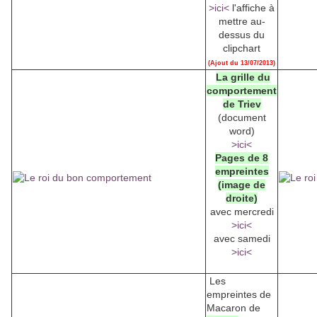
>ici<
l'affiche à
mettre au-
dessus du
clipchart
(Ajout du 13/07/2013)
La grille du
comportement
de Triev
(document
word)
>ici<
Pages de 8
empreintes
(image de
droite)
avec mercredi
>ici<
avec samedi
>ici<
Les
empreintes de
Macaron de