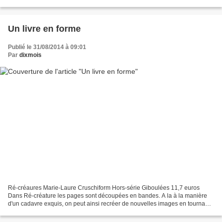
découvrant Internet, y fait de multiples...
Un livre en forme
Publié le 31/08/2014 à 09:01
Par
dixmois
Ré-créaures Marie-Laure Cruschiform Hors-série Giboulées 11,7 euros
Dans Ré-créature les pages sont découpées en bandes. A la à la manière
d'un cadavre exquis, on peut ainsi recréer de nouvelles images en tournant
les parties découpées. Au fil des pages,...