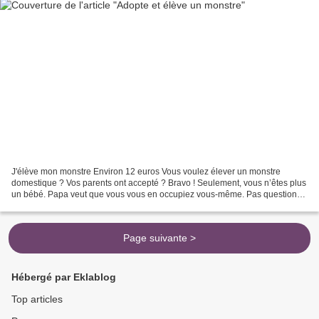
J'élève mon monstre Environ 12 euros Vous voulez élever un monstre
domestique ? Vos parents ont accepté ? Bravo ! Seulement, vous n’êtes plus
un bébé. Papa veut que vous vous en occupiez vous-même. Pas question
que lui ou maman se salisse les mains avec...
Page suivante >
Hébergé par Eklablog
Top articles