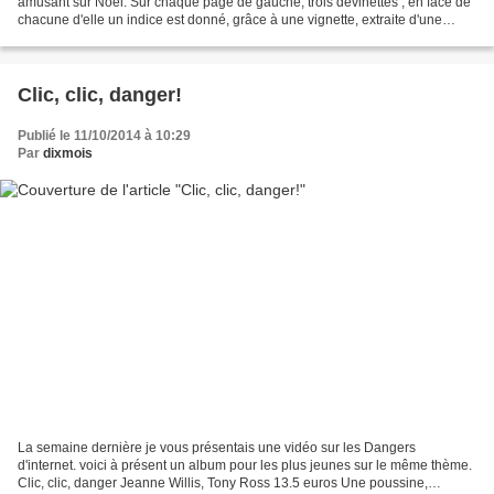
amusant sur Noël. Sur chaque page de gauche, trois devinettes , en face de
chacune d'elle un indice est donné, grâce à une vignette, extraite d'une
image. Cette vignette représente...
Clic, clic, danger!
Publié le 11/10/2014 à 10:29
Par
dixmois
La semaine dernière je vous présentais une vidéo sur les Dangers
d'internet. voici à présent un album pour les plus jeunes sur le même thème.
Clic, clic, danger Jeanne Willis, Tony Ross 13.5 euros Une poussine,