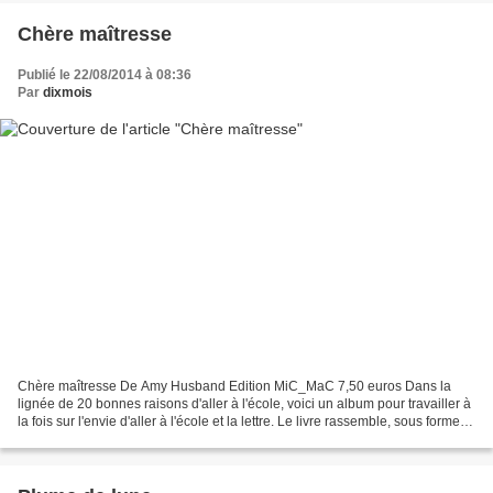
Chère maîtresse
Publié le 22/08/2014 à 08:36
Par
dixmois
Chère maîtresse De Amy Husband Edition MiC_MaC 7,50 euros Dans la
lignée de 20 bonnes raisons d'aller à l'école, voici un album pour travailler à
la fois sur l'envie d'aller à l'école et la lettre. Le livre rassemble, sous forme
de lettres et d'un télégramme,...