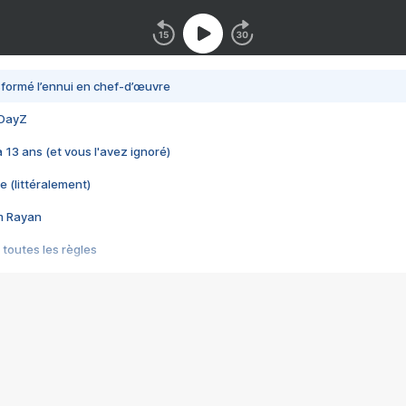
nsformé l’ennui en chef-d’œuvre
 DayZ
 a 13 ans (et vous l'avez ignoré)
e (littéralement)
im Rayan
 toutes les règles
s les jeux vidéo
us choquant de Rockstar ? - Le scandale BULLY
e plus moche de Steam
du RÊVE tourne au CAUCHEMAR