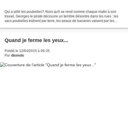
Qui a pillé les poubelles? Alors qu'il se rend comme chaque matin à son
travail, Georges le pirate découvre un terrible désordre dans les rues : les
sacs poubelles traînent par terre, les peaux de bananes valsent par les
fenêtres... Et pour cause ! Les...
Quand je ferme les yeux...
Publié le 12/04/2015 à 06:35
Par
dixmois