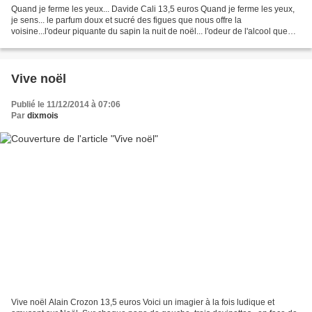
Quand je ferme les yeux... Davide Cali 13,5 euros Quand je ferme les yeux,
je sens... le parfum doux et sucré des figues que nous offre la
voisine...l'odeur piquante du sapin la nuit de noël... l'odeur de l'alcool que
me passait ma mère sur les genoux......
Vive noël
Publié le 11/12/2014 à 07:06
Par
dixmois
Vive noël Alain Crozon 13,5 euros Voici un imagier à la fois ludique et