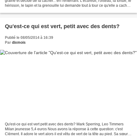
graine et décide de la cacher... en l'enterrant. L'écureuil, l'oiseau, la tortue, le
hérisson, le lapin et la grenouille lui demande tout à tour ce qu'elle a caché
mais la souris...
Qu'est-ce qui est vert, petit avec des dents?
Publié le 08/05/2014 à 16:39
Par
dixmois
Qu'est-ce qui est vert petit avec des dents? Mark Sperring, Leo Timmers
Milan jeunesse 5,4 euros Nous avons la réponse à cette question: c'est
Clément. Il adore le vert alors il est vêtu de vert de la tête au pied. Sa sœur