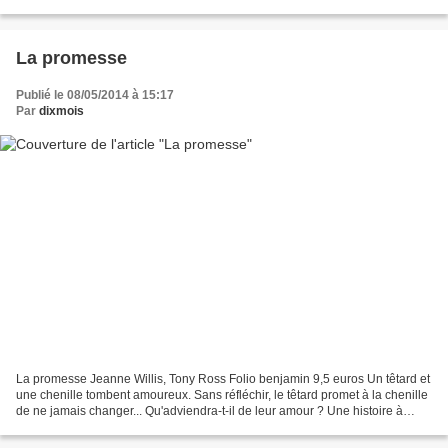
se moque de lui. Elle le traite...
La promesse
Publié le 08/05/2014 à 15:17
Par
dixmois
La promesse Jeanne Willis, Tony Ross Folio benjamin 9,5 euros Un têtard et
une chenille tombent amoureux. Sans réfléchir, le têtard promet à la chenille
de ne jamais changer... Qu'adviendra-t-il de leur amour ? Une histoire à
l'humour noir qui se termine...