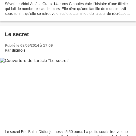
Séverine Vidal Amélie Graux 14 euros Giboulés Voici l'histoire d'une fillette
qui fait de nombreux cauchemars. Elle rêve qu'une famille de monstres vit
sous son lit, qu'elle se retrouve en culotte au milieu de la cour de récréation,
qu'elle se perd dans...
Le secret
Publié le 08/05/2014 à 17:09
Par
dixmois
Le secret Eric Battut Didier jeunesse 5,50 euros La petite souris trouve une