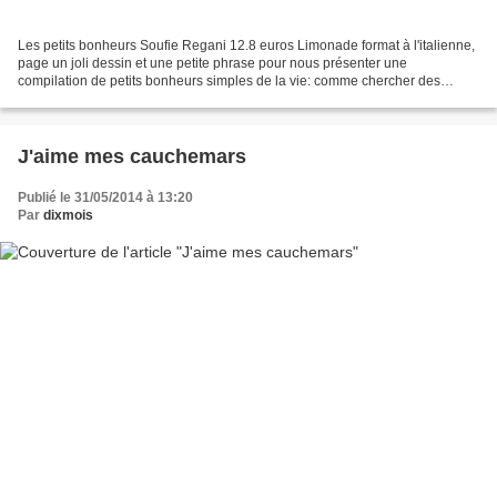
Les petits bonheurs Soufie Regani 12.8 euros Limonade format à l'italienne,
page un joli dessin et une petite phrase pour nous présenter une
compilation de petits bonheurs simples de la vie: comme chercher des
monstres dans les nuages, cueillir un bouquet...
J'aime mes cauchemars
Publié le 31/05/2014 à 13:20
Par
dixmois