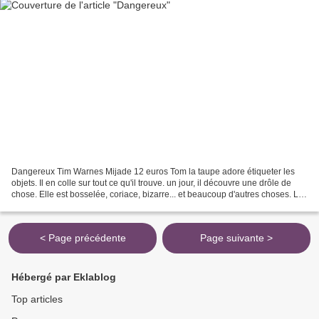
Dangereux Tim Warnes Mijade 12 euros Tom la taupe adore étiqueter les
objets. Il en colle sur tout ce qu'il trouve. un jour, il découvre une drôle de
chose. Elle est bosselée, coriace, bizarre... et beaucoup d'autres choses. La
chose prend vie. Elle voudrait...
< Page précédente
Page suivante >
Hébergé par Eklablog
Top articles