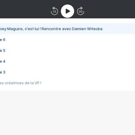
bey Maguire, c'est lui ! Rencontre avec Damien Witecka
e 6
e 5
e 4
e 3
s créatrices de la VF !
e 2
e 1
e Mektoub My Love arrive enfin ! Rencontre avec Shaïn Boumedine et Sal
i : après Toni en famille