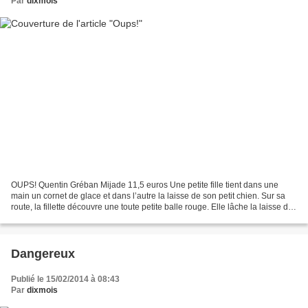
Par
dixmois
OUPS! Quentin Gréban Mijade 11,5 euros Une petite fille tient dans une
main un cornet de glace et dans l’autre la laisse de son petit chien. Sur sa
route, la fillette découvre une toute petite balle rouge. Elle lâche la laisse de
son chien, ramasse la...
Dangereux
Publié le 15/02/2014 à 08:43
Par
dixmois