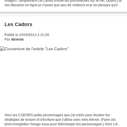
images? Simplement car j'avais trouvé les précédentes sur le net. Quand j'ai
mis Macaron en ligne je n'avais que peu de visiteurs et je ne pensais qu'il
aurait autant de succès....
Les Cadors
Publié le 24/10/2012 à 11:29
Par
dixmois
Voici les CADORS petits personnages que j'ai créés pour illustrer les
stratégies de lecture et d'écriture que j'utilise avec mes élèves. (Faire clic
droit enregistrer l'image sous pour télécharger les personnages.) Voici Lili