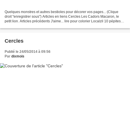
Quelques monstres et autres bestioles pour décorer vos pages... (Clique
droit "enregistrer sous") Articles en liens Cercles Les Cadors Macaron, le
petit lion. Articles précédents J'aime... lire pour colorier Localzil 10 pépites
de professeurs blogueurs...
Cercles
Publié le 24/05/2014 à 09:56
Par
dixmois