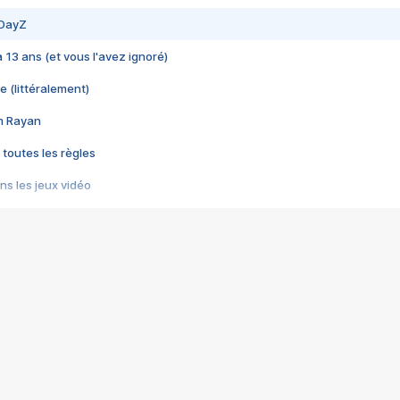
 DayZ
 a 13 ans (et vous l'avez ignoré)
e (littéralement)
im Rayan
 toutes les règles
s les jeux vidéo
us choquant de Rockstar ? - Le scandale BULLY
e plus moche de Steam
du RÊVE tourne au CAUCHEMAR
pendant 8 heures
it… à tort
umiliés par un jeu vidéo