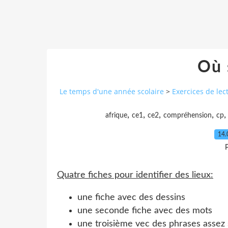
Où 
Le temps d'une année scolaire
>
Exercices de lec
,
,
,
,
afrique
ce1
ce2
compréhension
cp
14.
P
Quatre fiches pour identifier des lieux:
une fiche avec des dessins
une seconde fiche avec des mots
une troisième vec des phrases assez