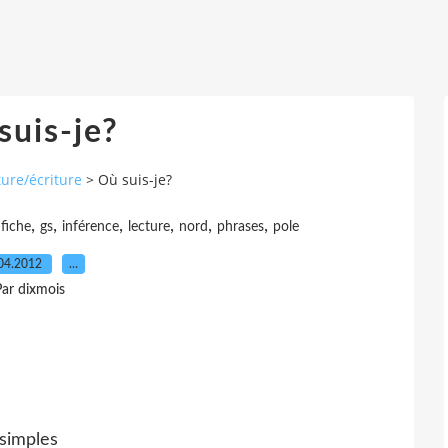
suis-je?
ture/écriture
>
Où suis-je?
,
,
,
,
,
,
,
fiche
gs
inférence
lecture
nord
phrases
pole
04.2012
…
ar dixmois
 simples