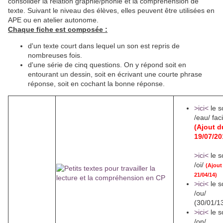
consolider la relation graphie/phonie et la compréhension de
texte. Suivant le niveau des élèves, elles peuvent être utilisées en
APE ou en atelier autonome.
Chaque fiche est composée :
d'un texte court dans lequel un son est repris de
nombreuses fois.
d'une série de cinq questions. On y répond soit en
entourant un dessin, soit en écrivant une courte phrase
réponse, soit en cochant la bonne réponse.
>ici<
le s
/eau/ faci
(Ajout d
19/07/20
>ici<
le s
/oi/
(Ajout
21/04/14)
>ici<
le s
/ou/
(30/01/1
>ici<
le s
/on/