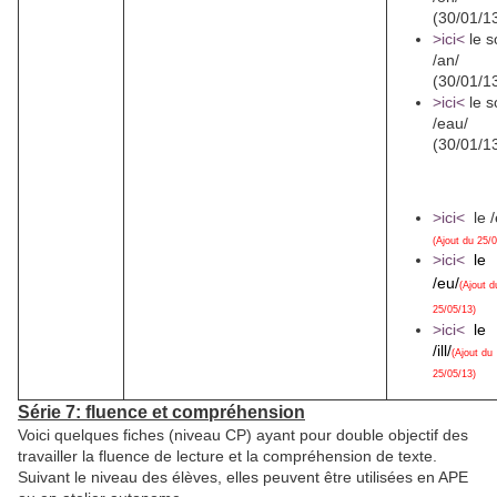
(30/01/1
>ici<
le s
/an/
(30/01/1
>ici<
le s
/eau/
(30/01/1
>ici<
le /
(Ajout du 25/
>ici<
le
/eu/
(Ajout d
25/05/13)
>ici<
le
/ill/
(Ajout du
25/05/13)
Série 7: fluence et compréhension
Voici quelques fiches (niveau CP) ayant pour double objectif des
travailler la fluence de lecture et la compréhension de texte.
Suivant le niveau des élèves, elles peuvent être utilisées en APE