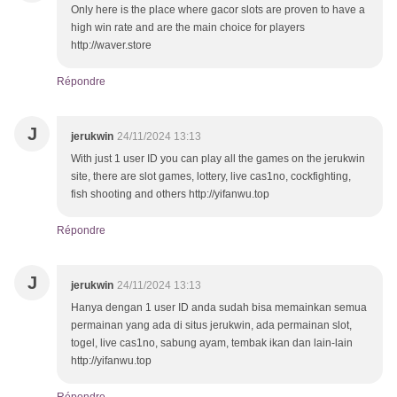
Only here is the place where gacor slots are proven to have a
high win rate and are the main choice for players
http://waver.store
Répondre
J
jerukwin
24/11/2024 13:13
With just 1 user ID you can play all the games on the jerukwin
site, there are slot games, lottery, live cas1no, cockfighting,
fish shooting and others http://yifanwu.top
Répondre
J
jerukwin
24/11/2024 13:13
Hanya dengan 1 user ID anda sudah bisa memainkan semua
permainan yang ada di situs jerukwin, ada permainan slot,
togel, live cas1no, sabung ayam, tembak ikan dan lain-lain
http://yifanwu.top