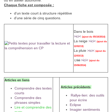
ou en atelier autonome.
Chaque fiche est composée :
d'un texte court à structure répétitive
d'une série de cinq questions.
Dans le bois
>ici<
(ajout du 05/10/2014)
La neige
>ici<
(ajout du
12/02/13)
La pluie
>ici<
(ajout du
12/03/13)
>ici<
L'été
(ajout du
15/06/2014)
Articles en liens
Articles précédents
Comprendre des textes
courts
Rallye-lien: des outils
Comprendre des
pour écrire
phrases simples
Eclipse
Lire et comprendre des
Imagier sentiments