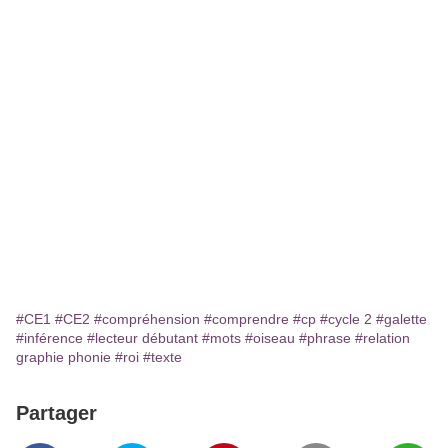
#CE1
#CE2
#compréhension
#comprendre
#cp
#cycle 2
#galette
#inférence
#lecteur débutant
#mots
#oiseau
#phrase
#relation
graphie phonie
#roi
#texte
Partager