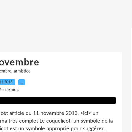
novembre
,
vembre
armistice
11.2013
…
ar dixmois
cet article du 11 novembre 2013. >ici< un
a très complet Le coquelicot: un symbole de la
cot est un symbole approprié pour suggérer...