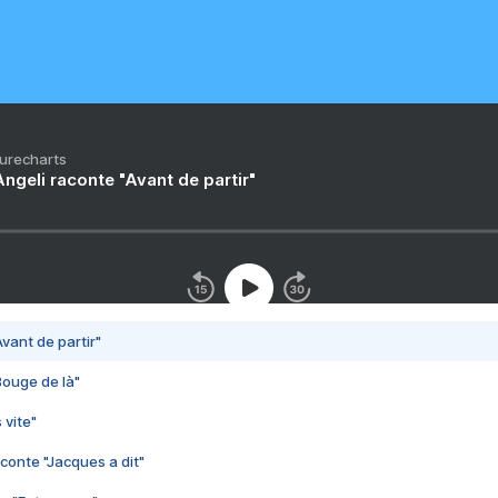
Purecharts
ngeli raconte "Avant de partir"
vant de partir"
Bouge de là"
 vite"
conte "Jacques a dit"