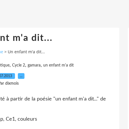
t m'a dit...
ue
>
Un enfant m'a dit...
,
,
,
étique
Cycle 2
gamara
un enfant m'a dit
07.2013
…
ar dixmois
té à partir de la poésie "un enfant m'a dit..." de