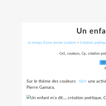
Un enfan
Le temps d'une année scolaire
>
Création poétiq
,
,
,
Ce1
couleurs
Cp
création po
20.
P
Sur le thème des couleurs
>ici<
une activi
Pierre Gamara.