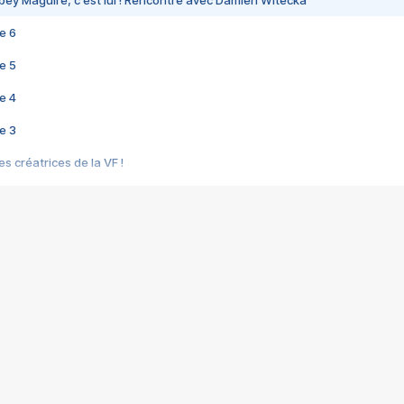
bey Maguire, c'est lui ! Rencontre avec Damien Witecka
e 6
e 5
e 4
e 3
s créatrices de la VF !
e 2
e 1
e Mektoub My Love arrive enfin ! Rencontre avec Shaïn Boumedine et Sal
i : après Toni en famille
elle réalise le bouleversant Dites lui que je l'aime
ais ! Rencontre autour de Vie privée de Rebecca Zlotowski
 de Marguerite, Grave... Rencontre avec Ella Rumpf