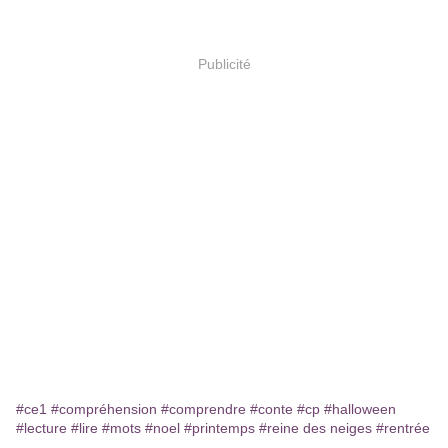
Publicité
#ce1
#compréhension
#comprendre
#conte
#cp
#halloween
#lecture
#lire
#mots
#noel
#printemps
#reine des neiges
#rentrée