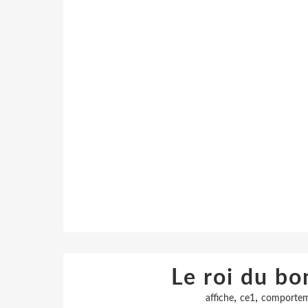
Le roi du b
,
,
affiche
ce1
comporte