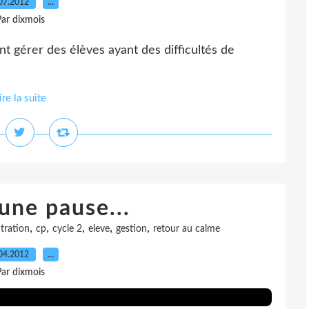
07.2012
…
ar dixmois
gérer des élèves ayant des difficultés de
ire la suite
une pause...
,
,
,
,
,
tration
cp
cycle 2
eleve
gestion
retour au calme
04.2012
…
ar dixmois