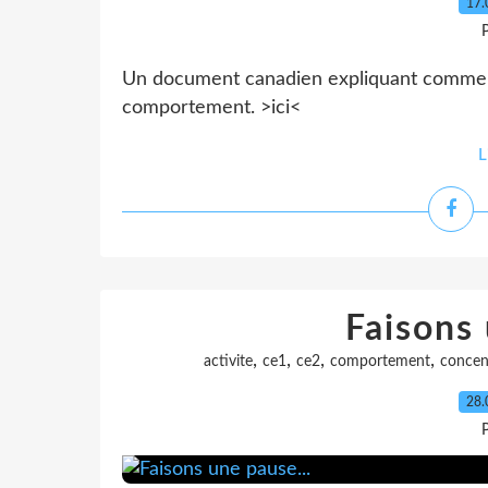
17.
P
Un document canadien expliquant comment 
comportement. >ici<
L
Faisons 
,
,
,
,
activite
ce1
ce2
comportement
concen
28.
P