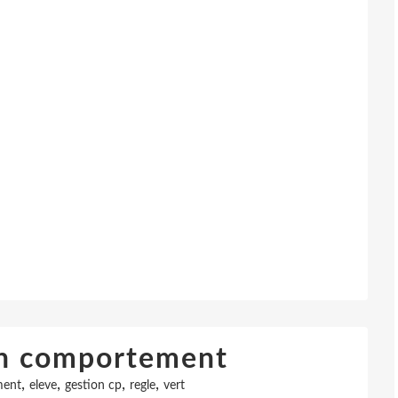
on comportement
,
,
,
,
ment
eleve
gestion cp
regle
vert