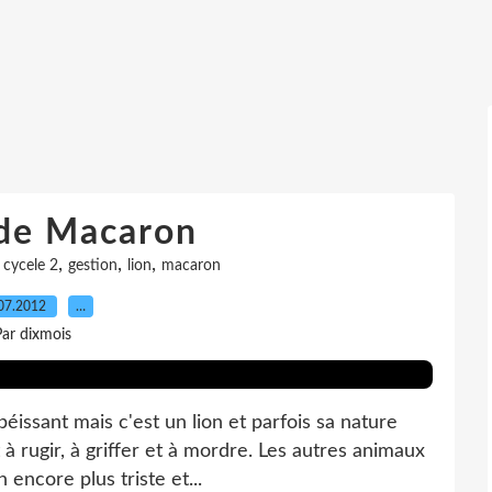
 de Macaron
,
,
,
,
cycele 2
gestion
lion
macaron
07.2012
…
ar dixmois
béissant mais c'est un lion et parfois sa nature
 à rugir, à griffer et à mordre. Les autres animaux
encore plus triste et...