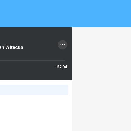
ien Witecka
-52:04