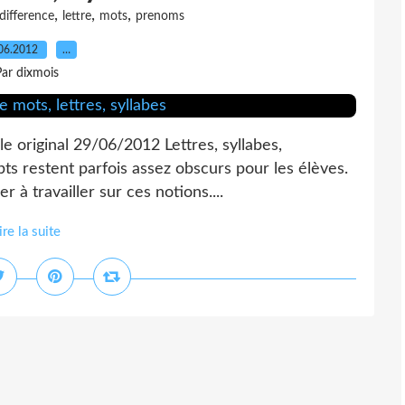
,
,
,
difference
lettre
mots
prenoms
06.2012
…
ar dixmois
e original 29/06/2012 Lettres, syllabes,
epts restent parfois assez obscurs pour les élèves.
 à travailler sur ces notions....
ire la suite