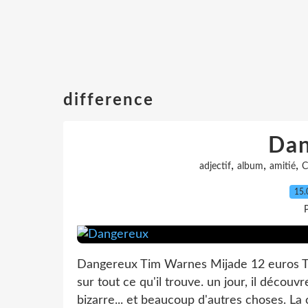
difference
Dan
,
,
,
adjectif
album
amitié
C
15.
P
Dangereux Tim Warnes Mijade 12 euros Tom 
sur tout ce qu'il trouve. un jour, il découv
bizarre... et beaucoup d'autres choses. La c