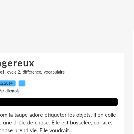
gereux
,
,
,
e1
cycle 2
différence
vocabulaire
02.2014
…
ar dixmois
la taupe adore étiqueter les objets. Il en colle
re une drôle de chose. Elle est bosselée, coriace,
hose prend vie. Elle voudrait...