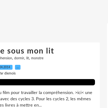
e sous mon lit
,
,
,
hension
dormir
lit
monstre
04.2014
…
ar dixmois
u film pour travailler la compréhension. >ici< une
it avec des cycles 3. Pour les cycles 2, les mêmes
s livres à mettre en...