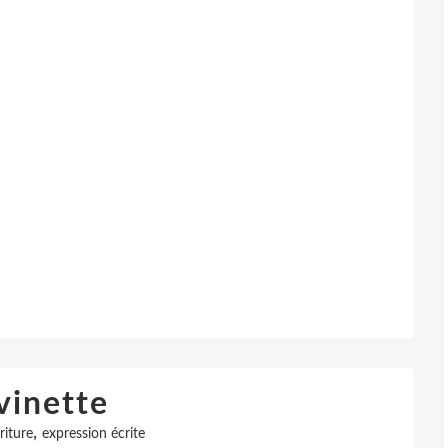
vinette
,
riture
expression écrite