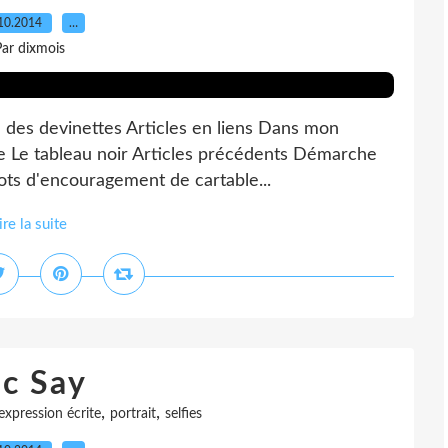
10.2014
…
ar dixmois
e des devinettes Articles en liens Dans mon
rie Le tableau noir Articles précédents Démarche
mots d'encouragement de cartable...
ire la suite
ic Say
,
,
expression écrite
portrait
selfies