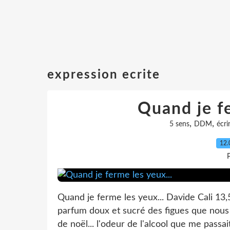
expression ecrite
Quand je fe
,
,
5 sens
DDM
écri
12.
P
Quand je ferme les yeux... Davide Cali 13,5
parfum doux et sucré des figues que nous of
de noël... l'odeur de l'alcool que me passai