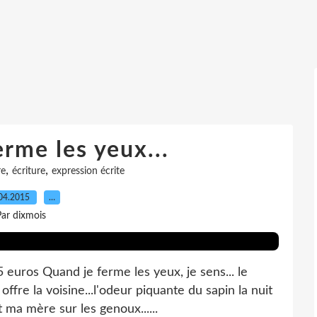
rme les yeux...
,
,
re
écriture
expression écrite
04.2015
…
ar dixmois
 euros Quand je ferme les yeux, je sens... le
fre la voisine...l'odeur piquante du sapin la nuit
t ma mère sur les genoux......