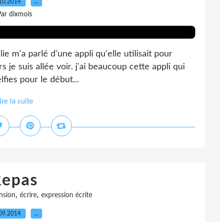
10.2014
…
ar dixmois
e m'a parlé d'une appli qu'elle utilisait pour
s je suis allée voir. j'ai beaucoup cette appli qui
fies pour le début...
ire la suite
Repas
,
,
nsion
écrire
expression écrite
09.2014
…