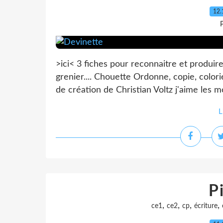
12.
P
>ici< 3 fiches pour reconnaitre et produir
grenier.... Chouette Ordonne, copie, colo
de création de Christian Voltz j'aime les 
L
P
,
,
,
,
ce1
ce2
cp
écriture