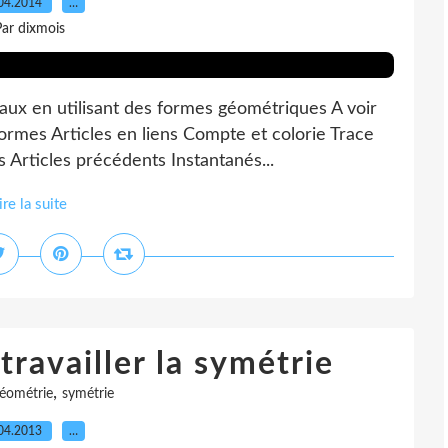
04.2014
…
ar dixmois
maux en utilisant des formes géométriques A voir
formes Articles en liens Compte et colorie Trace
 Articles précédents Instantanés...
ire la suite
travailler la symétrie
,
éométrie
symétrie
04.2013
…