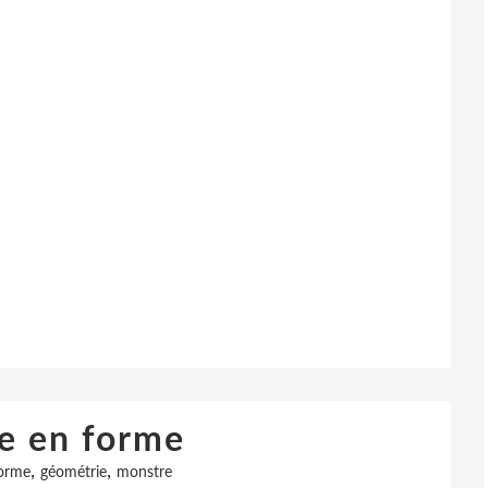
re en forme
,
,
orme
géométrie
monstre