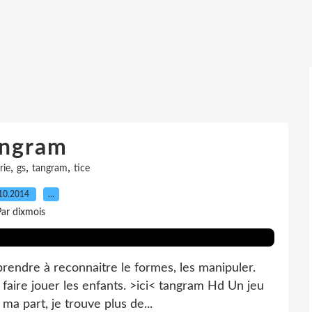
angram
,
,
,
rie
gs
tangram
tice
10.2014
…
ar dixmois
rendre à reconnaitre le formes, les manipuler.
faire jouer les enfants. >ici< tangram Hd Un jeu
 ma part, je trouve plus de...