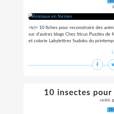
30.
P
>ici< 10 fiches pour reconstruire des ani
sur d'autres blogs Chez Iticus Puzzles de 
et colorie Labylettres Sudoku du printemps
L
10 insectes pour 
,
cycle3
g
28.