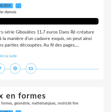
08.2014
…
ar dixmois
s-série Giboulées 11,7 euros Dans Ré-créature
 la manière d'un cadavre exquis, on peut ainsi
s parties découpées. Au fil des pages,...
ire la suite
x en formes
,
,
,
,
formes
géométrie
mathématqiues
motricité fine