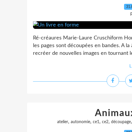
31.
P
Ré-créaures Marie-Laure Cruschiform Hor
les pages sont découpées en bandes. A la à
recréer de nouvelles images en tournant le
L
Animau
,
,
,
,
atelier
autonomie
ce1
ce2
découpage