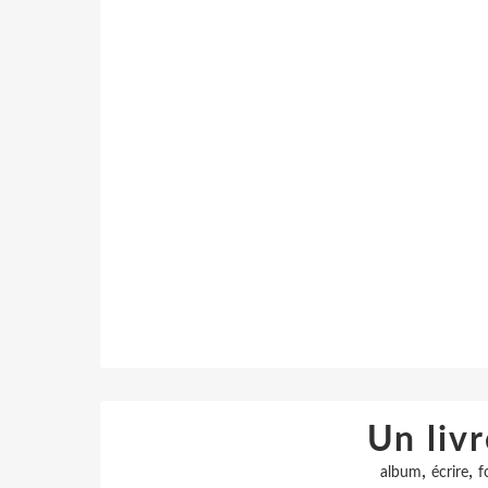
Un liv
,
,
album
écrire
f