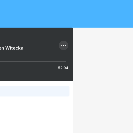
ien Witecka
-52:04