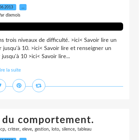
06.2013
…
ar dixmois
trois niveaux de difficulté. >ici< Savoir lire un
jusqu'à 10. >ici< Savoir lire et renseigner un
squ'à 10 >ici< Savoir lire...
ire la suite
to du comportement.
,
,
,
,
,
,
,
cp
critter
eleve
gestion
loto
silence
tableau