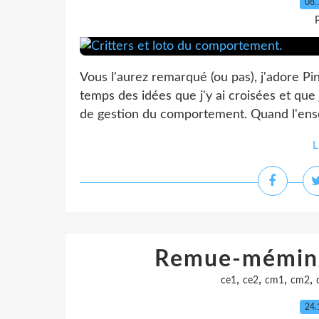
08.
P
Vous l'aurez remarqué (ou pas), j'adore Pi
temps des idées que j'y ai croisées et qu
de gestion du comportement. Quand l'enseig
L
Remue-méming
,
,
,
,
ce1
ce2
cm1
cm2
24.