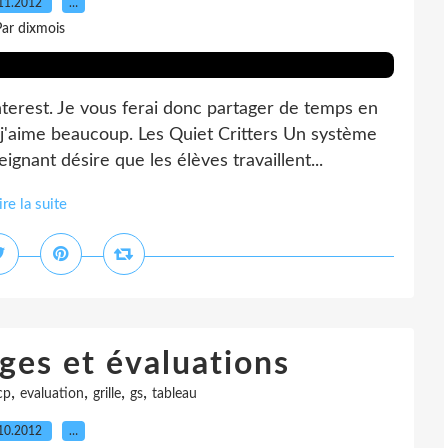
11.2012
…
ar dixmois
nterest. Je vous ferai donc partager de temps en
e j'aime beaucoup. Les Quiet Critters Un système
nant désire que les élèves travaillent...
ire la suite
es et évaluations
,
,
,
,
cp
evaluation
grille
gs
tableau
10.2012
…