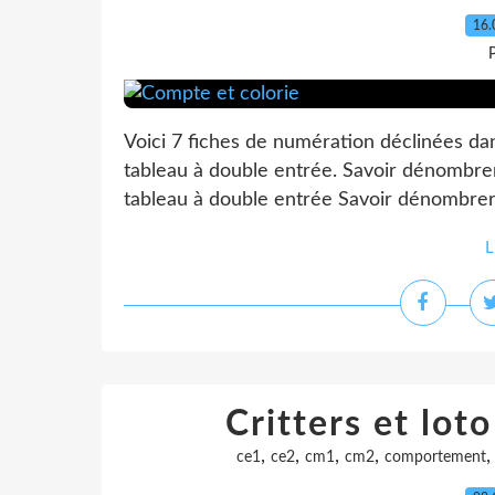
16.
P
Voici 7 fiches de numération déclinées dans 
tableau à double entrée. Savoir dénombrer 
tableau à double entrée Savoir dénombrer ju
L
Critters et lo
,
,
,
,
ce1
ce2
cm1
cm2
comportement