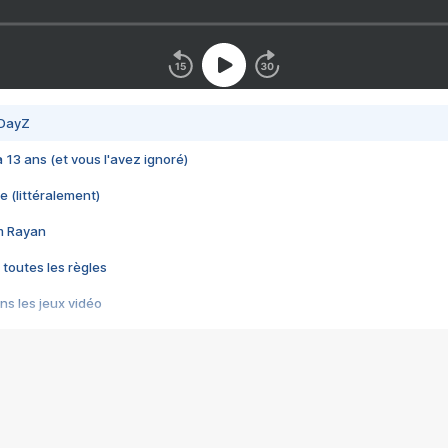
 DayZ
 a 13 ans (et vous l'avez ignoré)
e (littéralement)
im Rayan
 toutes les règles
s les jeux vidéo
us choquant de Rockstar ? - Le scandale BULLY
e plus moche de Steam
du RÊVE tourne au CAUCHEMAR
pendant 8 heures