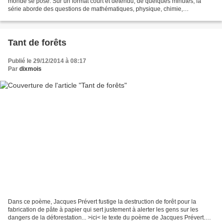
monde se pose. Sur un format court et détendu, de quelques minutes, la
série aborde des questions de mathématiques, physique, chimie,
informatique, sciences de la vie et de la terre....
Tant de forêts
Publié le 29/12/2014 à 08:17
Par
dixmois
Dans ce poème, Jacques Prévert fustige la destruction de forêt pour la
fabrication de pâte à papier qui sert justement à alerter les gens sur les
dangers de la déforestation... >ici< le texte du poème de Jacques Prévert.