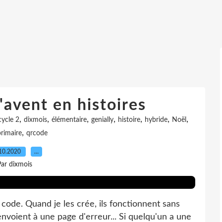
'avent en histoires
,
,
,
,
,
,
,
cycle 2
dixmois
élémentaire
genially
histoire
hybride
Noël
,
primaire
qrcode
10.2020
…
ar dixmois
code. Quand je les crée, ils fonctionnent sans
nvoient à une page d'erreur... Si quelqu'un a une