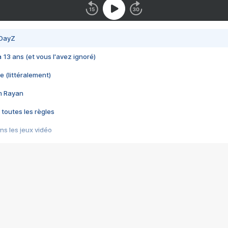
 DayZ
 a 13 ans (et vous l'avez ignoré)
e (littéralement)
im Rayan
 toutes les règles
s les jeux vidéo
us choquant de Rockstar ? - Le scandale BULLY
e plus moche de Steam
du RÊVE tourne au CAUCHEMAR
pendant 8 heures
it… à tort