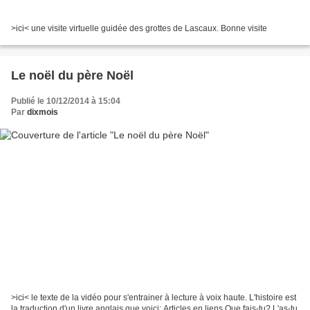
>ici< une visite virtuelle guidée des grottes de Lascaux. Bonne visite
Le noël du père Noël
Publié le 10/12/2014 à 15:04
Par
dixmois
>ici< le texte de la vidéo pour s'entrainer à lecture à voix haute. L'histoire est
la traduction d'un livre anglais que voici: Articles en liens Que fais-tu? L'as-tu