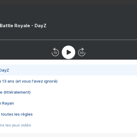
 Battle Royale - DayZ
 DayZ
 a 13 ans (et vous l'avez ignoré)
e (littéralement)
im Rayan
 toutes les règles
s les jeux vidéo
us choquant de Rockstar ? - Le scandale BULLY