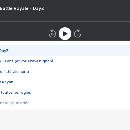
 Battle Royale - DayZ
 DayZ
 a 13 ans (et vous l'avez ignoré)
e (littéralement)
im Rayan
 toutes les règles
s les jeux vidéo
us choquant de Rockstar ? - Le scandale BULLY
e plus moche de Steam