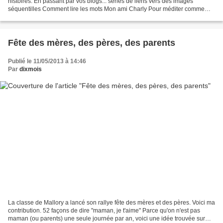
histoires. En passant par vos blogs... séries de liens vers des images
séquentilles Comment lire les mots Mon ami Charly Pour méditer comme
une grenouille. Inférer avec You tube
Fête des mères, des pères, des parents
Publié le 11/05/2013 à 14:46
Par
dixmois
La classe de Mallory a lancé son rallye fête des mères et des pères. Voici ma
contribution. 52 façons de dire "maman, je t'aime" Parce qu'on n'est pas
maman (ou parents) une seule journée par an, voici une idée trouvée sur