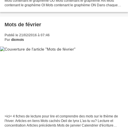
Mots contenant le graphème OU Mots contenant le graphème AN Mots
contenant le graphème OI Mots contenant le graphème ON Dans chaque
série: une fiche pour lire et retrouver dix...
Mots de février
Publié le 21/02/2016 à 07:46
Par
dixmois
>ici< 4 fiches de lecture pour lire et comprendre des mots sur le thème de
l'hiver. Articles en liens Mots cachés Oeil de lynx L'as-tu vu? Lecture et
concentration Articles précédents Mots de janvier Calendrier d'écriture