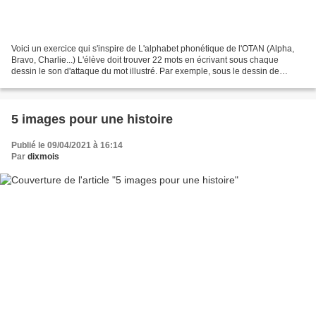
Voici un exercice qui s'inspire de L'alphabet phonétique de l'OTAN (Alpha,
Bravo, Charlie...) L'élève doit trouver 22 mots en écrivant sous chaque
dessin le son d'attaque du mot illustré. Par exemple, sous le dessin de
l'avion l'élève doit écrire la lettre...
5 images pour une histoire
Publié le 09/04/2021 à 16:14
Par
dixmois