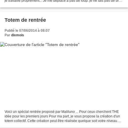
je travaille proprement... Je me déplace à pas de loup: je ne fais pas de bruit
dans la classe,...
Totem de rentrée
Publié le 07/06/2014 à 08:07
Par
dixmois
Voici un spécial rentrée proposé par Maliluno ... Pour ceux cherchent THE
idée pour les premiers jours Pour ma part, je vous propose la création d'un
totem collectif. Cette création peut être réalisée quelque soit votre niveau.
Pourquoi un totem? On invite...