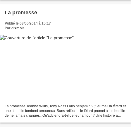
La promesse
Publié le 08/05/2014 à 15:17
Par
dixmois
La promesse Jeanne Willis, Tony Ross Folio benjamin 9,5 euros Un têtard et
une chenille tombent amoureux. Sans réfléchir, le têtard promet à la chenille
de ne jamais changer... Qu'adviendra-t-il de leur amour ? Une histoire à
l'humour noir qui se termine...