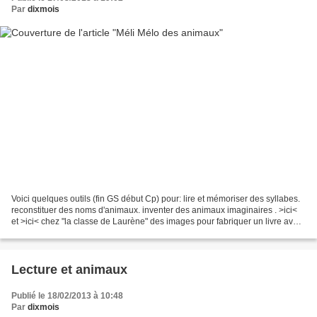
Par
dixmois
Voici quelques outils (fin GS début Cp) pour: lire et mémoriser des syllabes.
reconstituer des noms d'animaux. inventer des animaux imaginaires . >ici<
et >ici< chez "la classe de Laurène" des images pour fabriquer un livre avec
des animaux de 2 syllabes...
Lecture et animaux
Publié le 18/02/2013 à 10:48
Par
dixmois