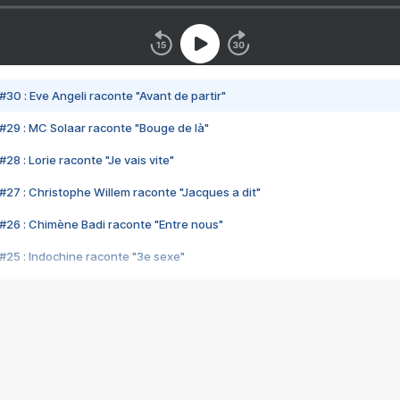
#30 : Eve Angeli raconte "Avant de partir"
#29 : MC Solaar raconte "Bouge de là"
28 : Lorie raconte "Je vais vite"
#27 : Christophe Willem raconte "Jacques a dit"
#26 : Chimène Badi raconte "Entre nous"
#25 : Indochine raconte "3e sexe"
#24 : Zaho raconte "C'est chelou"
#23 : Patrick Bruel raconte "Au café des délices"
#22 : Kyo raconte "Le chemin"
#21 : Nolwenn Leroy raconte "Cassé"