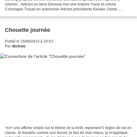
colorier... Articles en liens Dessine-moi une histoire Trace et colorie
Coloriages Travail en autonomie Articles précédents Kesako J'aime...
Ateliers Confusions Personnages à habiller 5...
Chouette journée
Publié le 15/08/2014 à 10:53
Par
dixmois
>ici< une affiche simple sur le thème de la forêt, reprenant 5 règles de vie en
classe. Je travaille comme une fourmi: je fais de mon mieux, je m'applique,