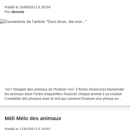
Publié le 16/06/2013 à 20:04
Par
dixmois
>ici< l'imagier des animaux de l'histoire >ici< 5 fiches d'exercices Numéroter
les animaux dans l'ordre d'apparition Associer chaque animal à sa couleur
Compléter des phrases avec le mot qui convient Produire une phrase en
utilisant un modèle Autre ressource...
Méli Mélo des animaux
Publié le 17/03/2013 à 19:02