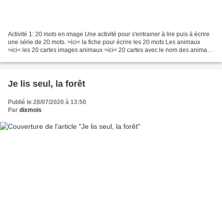
Activité 1: 20 mots en image Une activité pour s'entrainer à lire puis à écrire
une série de 20 mots. >ici< la fiche pour écrire les 20 mots Les animaux
>ici< les 20 cartes images animaux >ici< 20 cartes avec le nom des animaux
pour jouer au mémory et...
Je lis seul, la forêt
Publié le 28/07/2020 à 13:50
Par
dixmois