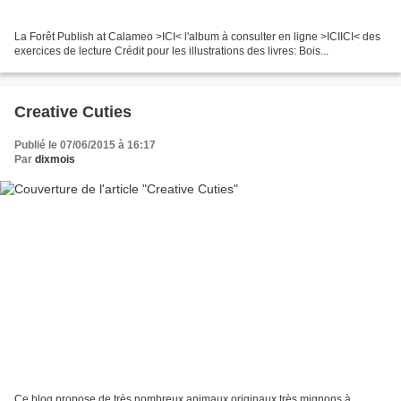
La Forêt Publish at Calameo >ICI< l'album à consulter en ligne >ICI
ICI< des
exercices de lecture Crédit pour les illustrations des livres: Bois...
Creative Cuties
Publié le 07/06/2015 à 16:17
Par
dixmois
Ce blog propose de très nombreux animaux originaux très mignons à