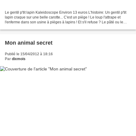
Le gentil p'tit lapin Kaleidoscope Environ 13 euros L'histoire: Un gentil p'tit
lapin craque sur une belle carotte... C'est un piège ! Le loup l'attrape et
l'enferme dans son usine à pièges à lapins ! Et s'il refuse ? Le pâté ou le
civet ! Mais le malin...
Mon animal secret
Publié le 15/04/2012 à 18:16
Par
dixmois