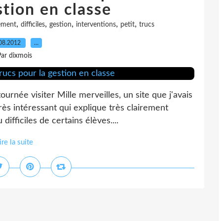
stion en classe
,
,
,
,
,
ement
difficiles
gestion
interventions
petit
trucs
08.2012
…
ar dixmois
tournée visiter Mille merveilles, un site que j'avais
rès intéressant qui explique très clairement
ficiles de certains élèves....
ire la suite