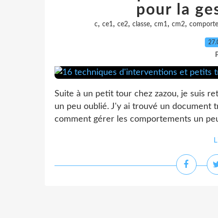
pour la ge
,
,
,
,
,
,
c
ce1
ce2
classe
cm1
cm2
comport
27.
P
Suite à un petit tour chez zazou, je suis re
un peu oublié. J'y ai trouvé un document t
comment gérer les comportements un peu dif
L