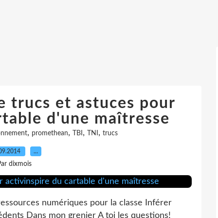
ue trucs et astuces pour
rtable d'une maîtresse
,
,
,
,
onnement
promethean
TBI
TNI
trucs
09.2014
…
ar dixmois
: ressources numériques pour la classe Inférer
édents Dans mon grenier A toi les questions!