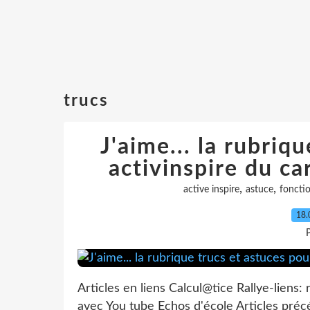
trucs
J'aime... la rubriq
activinspire du ca
,
,
active inspire
astuce
foncti
18.
P
Articles en liens Calcul@tice Rallye-liens
avec You tube Echos d'école Articles préc